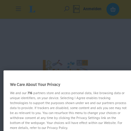
Anmelden
We Care About Your Privacy
We and our
716
partners store and access personal data, like browsing data or
unique identifiers, on your device. Selecting I Agree enables tracking
technologies to support the purposes shown under we and our partners process
data to provide. If trackers are disabled, some content and ads you see may not
be as relevant to you. You can resurface this menu to change your choices or
withdraw consent at any time by clicking the Privacy Settings link on the
bottom of the webpage. Your choices will have effect within our Website. For
Im Buch blättern
more details, refer to our Privacy Policy.