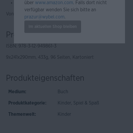
über
www.amazon.com
. Falls dort nicht
Würfelspiel
verfügbar wenden Sie sich bitte an
Von Expertinnen und Experten entwickelt
prazur@wybel.com
.
Im aktuellen Shop bleiben
Produktinformationen
ISBN: 978-3-12-949861-3
9x241x290mm, 433g, 96 Seiten, Kartoniert
Produkteigenschaften
Medium:
Buch
Produktkategorie:
Kinder
, Spiel & Spaß
Themenwelt:
Kinder