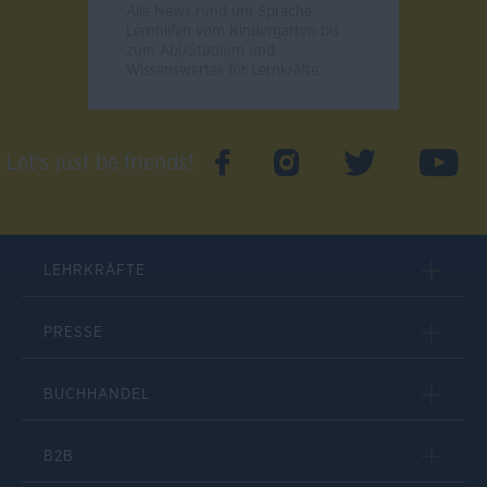
Alle News rund um Sprache,
Lernhilfen vom Kindergarten bis
zum Abi/Studium und
Wissenswertes für Lernkräfte.
Let's just be friends!
LEHRKRÄFTE
PRESSE
BUCHHANDEL
B2B