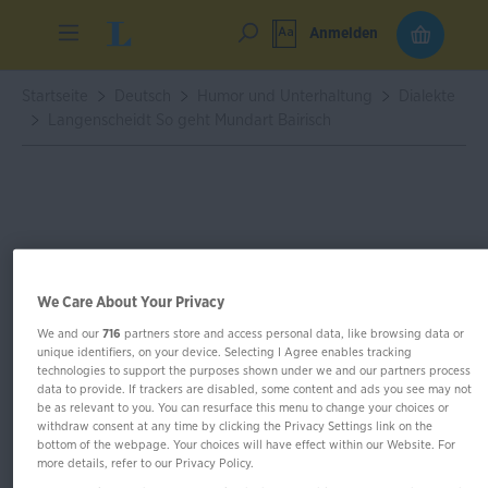
Anmelden
Startseite
Deutsch
Humor und Unterhaltung
Dialekte
Langenscheidt So geht Mundart Bairisch
We Care About Your Privacy
We and our
716
partners store and access personal data, like browsing data or
unique identifiers, on your device. Selecting I Agree enables tracking
technologies to support the purposes shown under we and our partners process
data to provide. If trackers are disabled, some content and ads you see may not
be as relevant to you. You can resurface this menu to change your choices or
withdraw consent at any time by clicking the Privacy Settings link on the
bottom of the webpage. Your choices will have effect within our Website. For
more details, refer to our Privacy Policy.