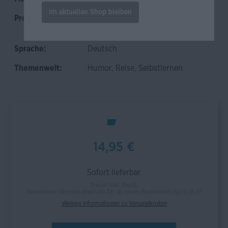
Im aktuellen Shop bleiben
Produktkategorie:
Dialekt
, Geschenk
, Kinder
,
Spiel & Spaß
, Wortschatz
Sprache:
Deutsch
Themenwelt:
Humor
, Reise
, Selbstlernen
14,95 €
Sofort lieferbar
Preise *inkl. MwSt.
Kostenloser Versand innerhalb DE ab einem Bestellwert von 9,95 €!
Weitere Informationen zu Versandkosten