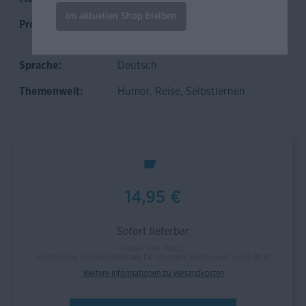
Im aktuellen Shop bleiben
Produktkategorie:
Dialekt
, Geschenk
, Kinder
,
Spiel & Spaß
, Wortschatz
Sprache:
Deutsch
Themenwelt:
Humor
, Reise
, Selbstlernen
14,95 €
Sofort lieferbar
Preise *inkl. MwSt.
Kostenloser Versand innerhalb DE ab einem Bestellwert von 9,95 €!
Weitere Informationen zu Versandkosten