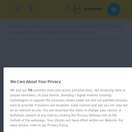
Anmelden
Startseite
Deutsch
Humor und Unterhaltung
Dialekte
Langenscheidt So geht Mundart Sächsisch
We Care About Your Privacy
We and our
716
partners store and access personal data, like browsing data or
unique identifiers, on your device. Selecting I Agree enables tracking
technologies to support the purposes shown under we and our partners process
data to provide. If trackers are disabled, some content and ads you see may not
be as relevant to you. You can resurface this menu to change your choices or
withdraw consent at any time by clicking the Privacy Settings link on the
bottom of the webpage. Your choices will have effect within our Website. For
more details, refer to our Privacy Policy.