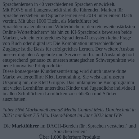
Sprachenlernen in 40 verschiedenen Sprachen entwickelt.
Mit PONS und Langenscheidt sind die führenden Marken für
Sprache verstehen und Sprache lernen seit 2019 unter einem Dach
vereint. Mit über 1000 Titeln, als Marktführer bei
Sprachlernmaterialien und Wörterbüchern, den reichweitenstärksten
Online-Wörterbüchern* bis hin zu KI-Sprachtools beweisen beide
Marken, wie ein erfolgreiches Sprachlern-Ökosystem keine Frage
von Buch oder digital ist: Die Kombination unterschiedlicher
Zugänge ist die Basis für erfolgreiches Lernen. Der weitere Ausbau
unserer digitalen Angebote und Services im In- und Ausland gehört
entsprechend genauso zu unseren strategischen Schwerpunkten wie
neue innovative Printprodukte.
Diese konsequente Kundenzentrierung wird durch unsere dritte
Marke weitergeführt: Klett Lerntraining. Sie weist auf unseren
Ursprung hin, die Klett Gruppe. Das umfangreiche Buchprogramm
mit vielen Lernhilfen unterstützt Kinder und Jugendliche individuell
in allen Schulfächern Lernlücken zu schließen und Stärken
auszubauen.
*über 55% Marktanteil gemäß Media Control Metis Durchschnitt in
2023; mit über 7,5 Mio. Users/Monat im Jahr 2023 laut IVW
Die
Marktführer
im DACH-Bereich für ‚Sprachen verstehen‘ und
‚Sprachen lernen‘
Über 1.000 lieferbare Produkte