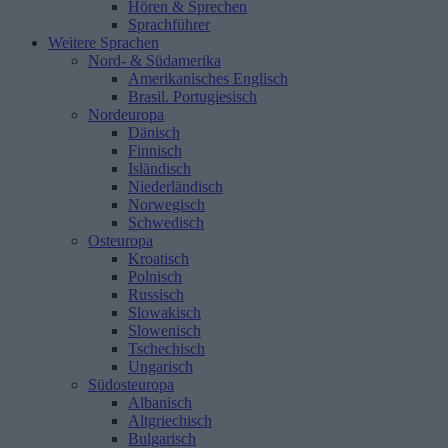
Hören & Sprechen
Sprachführer
Weitere Sprachen
Nord- & Südamerika
Amerikanisches Englisch
Brasil. Portugiesisch
Nordeuropa
Dänisch
Finnisch
Isländisch
Niederländisch
Norwegisch
Schwedisch
Osteuropa
Kroatisch
Polnisch
Russisch
Slowakisch
Slowenisch
Tschechisch
Ungarisch
Südosteuropa
Albanisch
Altgriechisch
Bulgarisch