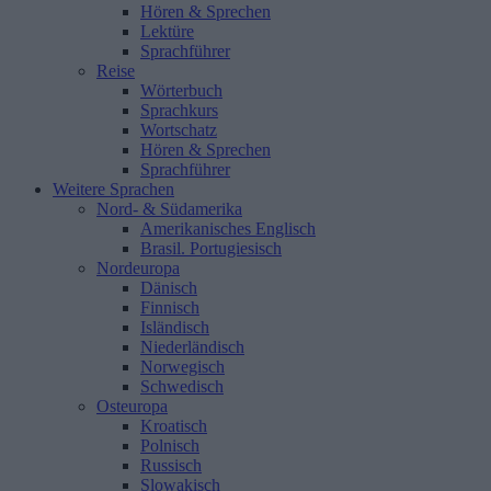
Hören & Sprechen
Lektüre
Sprachführer
Reise
Wörterbuch
Sprachkurs
Wortschatz
Hören & Sprechen
Sprachführer
Weitere Sprachen
Nord- & Südamerika
Amerikanisches Englisch
Brasil. Portugiesisch
Nordeuropa
Dänisch
Finnisch
Isländisch
Niederländisch
Norwegisch
Schwedisch
Osteuropa
Kroatisch
Polnisch
Russisch
Slowakisch