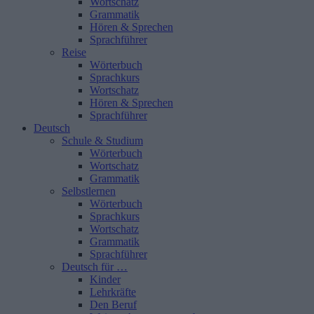
Wortschatz
Grammatik
Hören & Sprechen
Sprachführer
Reise
Wörterbuch
Sprachkurs
Wortschatz
Hören & Sprechen
Sprachführer
Deutsch
Schule & Studium
Wörterbuch
Wortschatz
Grammatik
Selbstlernen
Wörterbuch
Sprachkurs
Wortschatz
Grammatik
Sprachführer
Deutsch für …
Kinder
Lehrkräfte
Den Beruf