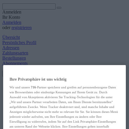
Anmelden
Ihr Konto
Anmelden
oder
registrieren
Übersicht
Persönliches Profil
Adressen
Zahlungsarten
Bestellungen
Abonnements
Toggle navigation
Ihre Privatsphäre ist uns wichtig
Englisch
Wir und unsere
716
-Partner speichern und greifen auf personenbezogene Daten
Schule & Studium
wie Browserdaten oder eindeutige Kennungen auf Ihrem Gerät zu. Durch
Wörterbuch
Auswahl von Akzeptieren aktivieren Sie Tracking-Technologien für die unter
Wortschatz
„Wir und unsere Partner verarbeiten Daten, um Ihnen Dienste bereitzustellen“
Grammatik
aufgeführten Zwecke. Wenn Tracker deaktiviert sind, sind manche Inhalte und
Hören & Sprechen
Anzeigen möglicherweise nicht mehr so relevant für Sie. Sie können dieses Menü
Lektüre
jederzeit wieder aufrufen, um Ihre Einstellungen zu ändern oder Ihre
Lernhilfen
Einwilligung zu widerrufen, indem Sie auf den Link Privatsphäre-Einstellungen
Selbstlernen
am unteren Rand der Webseite klicken. Ihre Einstellungen gelten innerhalb