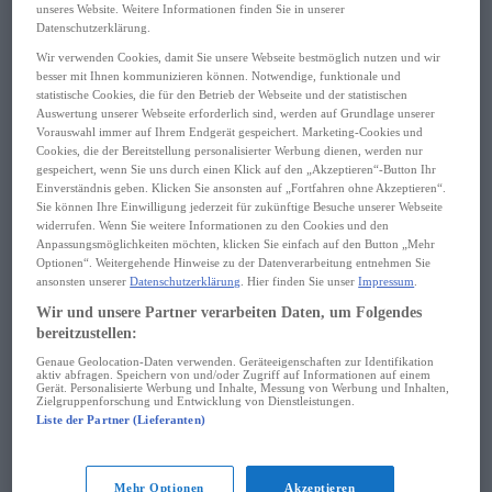
Wörterbuch
unseres Website. Weitere Informationen finden Sie in unserer
Sprachkurs
Datenschutzerklärung.
Wortschatz
Wir verwenden Cookies, damit Sie unsere Webseite bestmöglich nutzen und wir
Grammatik
besser mit Ihnen kommunizieren können. Notwendige, funktionale und
Hören & Sprechen
statistische Cookies, die für den Betrieb der Webseite und der statistischen
Lektüre
Auswertung unserer Webseite erforderlich sind, werden auf Grundlage unserer
Sprachführer
Vorauswahl immer auf Ihrem Endgerät gespeichert. Marketing-Cookies und
Reise
Cookies, die der Bereitstellung personalisierter Werbung dienen, werden nur
Wörterbuch
gespeichert, wenn Sie uns durch einen Klick auf den „Akzeptieren“-Button Ihr
Sprachkurs
Einverständnis geben. Klicken Sie ansonsten auf „Fortfahren ohne Akzeptieren“.
Wortschatz
Sie können Ihre Einwilligung jederzeit für zukünftige Besuche unserer Webseite
Hören & Sprechen
widerrufen. Wenn Sie weitere Informationen zu den Cookies und den
Sprachführer
Anpassungsmöglichkeiten möchten, klicken Sie einfach auf den Button „Mehr
Business
Optionen“. Weitergehende Hinweise zu der Datenverarbeitung entnehmen Sie
Wörterbuch
ansonsten unserer
Datenschutzerklärung
. Hier finden Sie unser
Impressum
.
Sprachkurs
Wir und unsere Partner verarbeiten Daten, um Folgendes
Wortschatz
bereitzustellen:
Hören & Sprechen
Kinder
Genaue Geolocation-Daten verwenden. Geräteeigenschaften zur Identifikation
aktiv abfragen. Speichern von und/oder Zugriff auf Informationen auf einem
Wörterbuch
Gerät. Personalisierte Werbung und Inhalte, Messung von Werbung und Inhalten,
Lektüre
Zielgruppenforschung und Entwicklung von Dienstleistungen.
Hörbuch
Liste der Partner (Lieferanten)
Spiel & Spaß
Spanisch
Schule & Studium
Mehr Optionen
Akzeptieren