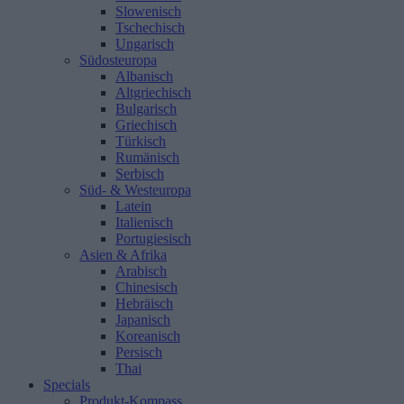
Slowenisch
Tschechisch
Ungarisch
Südosteuropa
Albanisch
Altgriechisch
Bulgarisch
Griechisch
Türkisch
Rumänisch
Serbisch
Süd- & Westeuropa
Latein
Italienisch
Portugiesisch
Asien & Afrika
Arabisch
Chinesisch
Hebräisch
Japanisch
Koreanisch
Persisch
Thai
Specials
Produkt-Kompass