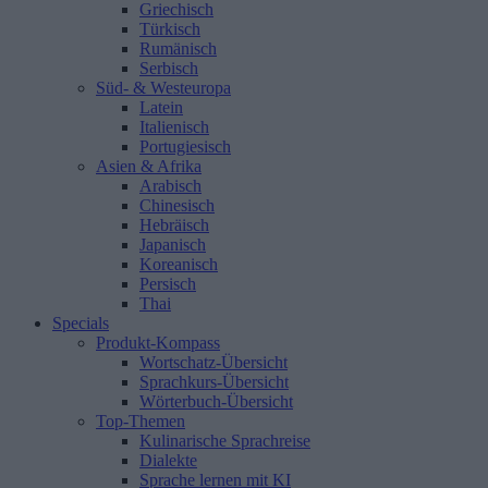
Griechisch
Türkisch
Rumänisch
Serbisch
Süd- & Westeuropa
Latein
Italienisch
Portugiesisch
Asien & Afrika
Arabisch
Chinesisch
Hebräisch
Japanisch
Koreanisch
Persisch
Thai
Specials
Produkt-Kompass
Wortschatz-Übersicht
Sprachkurs-Übersicht
Wörterbuch-Übersicht
Top-Themen
Kulinarische Sprachreise
Dialekte
Sprache lernen mit KI