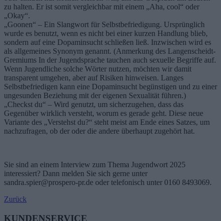
zu halten. Er ist somit vergleichbar mit einem „Aha, cool“ oder
„Okay“.
„Goonen“ – Ein Slangwort für Selbstbefriedigung. Ursprünglich
wurde es benutzt, wenn es nicht bei einer kurzen Handlung blieb,
sondern auf eine Dopaminsucht schließen ließ. Inzwischen wird es
als allgemeines Synonym genannt. (Anmerkung des Langenscheidt-
Gremiums In der Jugendsprache tauchen auch sexuelle Begriffe auf.
Wenn Jugendliche solche Wörter nutzen, möchten wir damit
transparent umgehen, aber auf Risiken hinweisen. Langes
Selbstbefriedigen kann eine Dopaminsucht begünstigen und zu einer
ungesunden Beziehung mit der eigenen Sexualität führen.)
„Checkst du“ – Wird genutzt, um sicherzugehen, dass das
Gegenüber wirklich versteht, worum es gerade geht. Diese neue
Variante des „Verstehst du?“ steht meist am Ende eines Satzes, um
nachzufragen, ob der oder die andere überhaupt zugehört hat.
Sie sind an einem Interview zum Thema Jugendwort 2025
interessiert? Dann melden Sie sich gerne unter
sandra.spier@prospero-pr.de oder telefonisch unter 0160 8493069.
Zurück
KUNDENSERVICE