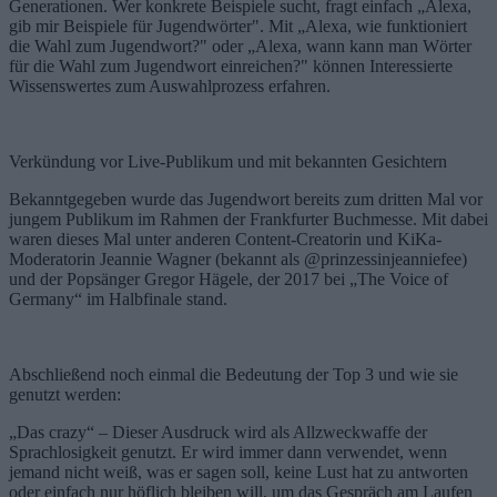
Generationen. Wer konkrete Beispiele sucht, fragt einfach „Alexa,
gib mir Beispiele für Jugendwörter". Mit „Alexa, wie funktioniert
die Wahl zum Jugendwort?" oder „Alexa, wann kann man Wörter
für die Wahl zum Jugendwort einreichen?" können Interessierte
Wissenswertes zum Auswahlprozess erfahren.
Verkündung vor Live-Publikum und mit bekannten Gesichtern
Bekanntgegeben wurde das Jugendwort bereits zum dritten Mal vor
jungem Publikum im Rahmen der Frankfurter Buchmesse. Mit dabei
waren dieses Mal unter anderen Content-Creatorin und KiKa-
Moderatorin Jeannie Wagner (bekannt als @prinzessinjeanniefee)
und der Popsänger Gregor Hägele, der 2017 bei „The Voice of
Germany“ im Halbfinale stand.
Abschließend noch einmal die Bedeutung der Top 3 und wie sie
genutzt werden:
„Das crazy“ – Dieser Ausdruck wird als Allzweckwaffe der
Sprachlosigkeit genutzt. Er wird immer dann verwendet, wenn
jemand nicht weiß, was er sagen soll, keine Lust hat zu antworten
oder einfach nur höflich bleiben will, um das Gespräch am Laufen