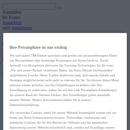
Anmelden
Ihr Konto
Anmelden
oder
registrieren
Übersicht
Persönliches Profil
Ihre Privatsphäre ist uns wichtig
Adressen
Zahlungsarten
Wir und unsere
716
-Partner speichern und greifen auf personenbezogene Daten
Bestellungen
wie Browserdaten oder eindeutige Kennungen auf Ihrem Gerät zu. Durch
Abonnements
Auswahl von Akzeptieren aktivieren Sie Tracking-Technologien für die unter
„Wir und unsere Partner verarbeiten Daten, um Ihnen Dienste bereitzustellen“
Toggle navigation
aufgeführten Zwecke. Wenn Tracker deaktiviert sind, sind manche Inhalte und
Anzeigen möglicherweise nicht mehr so relevant für Sie. Sie können dieses Menü
Englisch
jederzeit wieder aufrufen, um Ihre Einstellungen zu ändern oder Ihre
Schule & Studium
Einwilligung zu widerrufen, indem Sie auf den Link Privatsphäre-Einstellungen
Wörterbuch
am unteren Rand der Webseite klicken. Ihre Einstellungen gelten innerhalb
Wortschatz
unseres Website. Weitere Informationen finden Sie in unserer
Grammatik
Datenschutzerklärung.
Hören & Sprechen
Wir verwenden Cookies, damit Sie unsere Webseite bestmöglich nutzen und wir
Lektüre
besser mit Ihnen kommunizieren können. Notwendige, funktionale und
Lernhilfen
statistische Cookies, die für den Betrieb der Webseite und der statistischen
Selbstlernen
Auswertung unserer Webseite erforderlich sind, werden auf Grundlage unserer