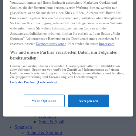
Wörterbuch
Vorauswahl immer auf Ihrem Endgerät gespeichert. Marketing-Cookies und
Sprachkurs
Cookies, die der Bereitstellung personalisierter Werbung dienen, werden nur
Wortschatz
gespeichert, wenn Sie uns durch einen Klick auf den „Akzeptieren“-Button Ihr
Grammatik
Einverständnis geben. Klicken Sie ansonsten auf „Fortfahren ohne Akzeptieren“.
Hören & Sprechen
Sie können Ihre Einwilligung jederzeit für zukünftige Besuche unserer Webseite
Lektüre
widerrufen. Wenn Sie weitere Informationen zu den Cookies und den
Anpassungsmöglichkeiten möchten, klicken Sie einfach auf den Button „Mehr
Sprachführer
Optionen“. Weitergehende Hinweise zu der Datenverarbeitung entnehmen Sie
Reise
ansonsten unserer
Datenschutzerklärung
. Hier finden Sie unser
Impressum
.
Wörterbuch
Sprachkurs
Wir und unsere Partner verarbeiten Daten, um Folgendes
Wortschatz
bereitzustellen:
Hören & Sprechen
Genaue Geolocation-Daten verwenden. Geräteeigenschaften zur Identifikation
Sprachführer
aktiv abfragen. Speichern von und/oder Zugriff auf Informationen auf einem
Business
Gerät. Personalisierte Werbung und Inhalte, Messung von Werbung und Inhalten,
Zielgruppenforschung und Entwicklung von Dienstleistungen.
Wörterbuch
Liste der Partner (Lieferanten)
Sprachkurs
Wortschatz
Hören & Sprechen
Kinder
Mehr Optionen
Akzeptieren
Wörterbuch
Lektüre
Hörbuch
Spiel & Spaß
Spanisch
Schule & Studium