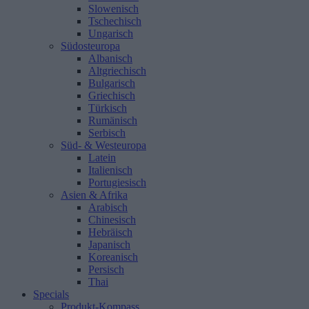
Slowenisch
Tschechisch
Ungarisch
Südosteuropa
Albanisch
Altgriechisch
Bulgarisch
Griechisch
Türkisch
Rumänisch
Serbisch
Süd- & Westeuropa
Latein
Italienisch
Portugiesisch
Asien & Afrika
Arabisch
Chinesisch
Hebräisch
Japanisch
Koreanisch
Persisch
Thai
Specials
Produkt-Kompass