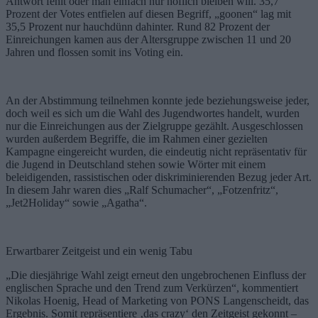
Antwort fehlt oder man einfach nur höflich bleiben will. 35,7
Prozent der Votes entfielen auf diesen Begriff, „goonen“ lag mit
35,5 Prozent nur hauchdünn dahinter. Rund 82 Prozent der
Einreichungen kamen aus der Altersgruppe zwischen 11 und 20
Jahren und flossen somit ins Voting ein.
An der Abstimmung teilnehmen konnte jede beziehungsweise jeder,
doch weil es sich um die Wahl des Jugendwortes handelt, wurden
nur die Einreichungen aus der Zielgruppe gezählt. Ausgeschlossen
wurden außerdem Begriffe, die im Rahmen einer gezielten
Kampagne eingereicht wurden, die eindeutig nicht repräsentativ für
die Jugend in Deutschland stehen sowie Wörter mit einem
beleidigenden, rassistischen oder diskriminierenden Bezug jeder Art.
In diesem Jahr waren dies „Ralf Schumacher“, „Fotzenfritz“,
„Jet2Holiday“ sowie „Agatha“.
Erwartbarer Zeitgeist und ein wenig Tabu
„Die diesjährige Wahl zeigt erneut den ungebrochenen Einfluss der
englischen Sprache und den Trend zum Verkürzen“, kommentiert
Nikolas Hoenig, Head of Marketing von PONS Langenscheidt, das
Ergebnis. Somit repräsentiere ‚das crazy‘ den Zeitgeist gekonnt –