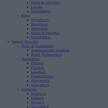
Hören & Sprechen
Lektüre
Sprachführer
Reise
Wörterbuch
Sprachkurs
Wortschatz
Hören & Sprechen
Sprachführer
Weitere Sprachen
Nord- & Südamerika
Amerikanisches Englisch
Brasil. Portugiesisch
Nordeuropa
Dänisch
Finnisch
Isländisch
Niederländisch
Norwegisch
Schwedisch
Osteuropa
Kroatisch
Polnisch
Russisch
Slowakisch