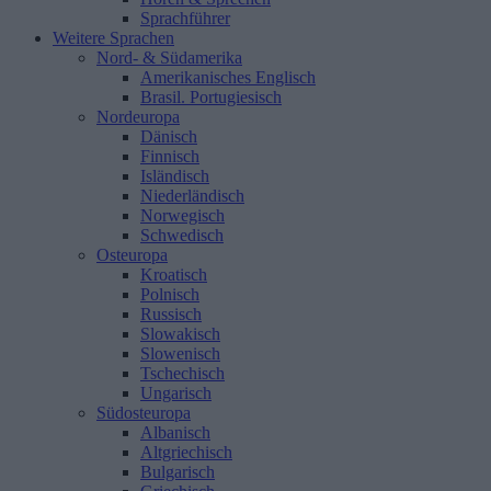
Sprachführer
Weitere Sprachen
Nord- & Südamerika
Amerikanisches Englisch
Brasil. Portugiesisch
Nordeuropa
Dänisch
Finnisch
Isländisch
Niederländisch
Norwegisch
Schwedisch
Osteuropa
Kroatisch
Polnisch
Russisch
Slowakisch
Slowenisch
Tschechisch
Ungarisch
Südosteuropa
Albanisch
Altgriechisch
Bulgarisch