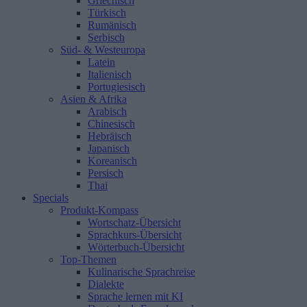
Griechisch
Türkisch
Rumänisch
Serbisch
Süd- & Westeuropa
Latein
Italienisch
Portugiesisch
Asien & Afrika
Arabisch
Chinesisch
Hebräisch
Japanisch
Koreanisch
Persisch
Thai
Specials
Produkt-Kompass
Wortschatz-Übersicht
Sprachkurs-Übersicht
Wörterbuch-Übersicht
Top-Themen
Kulinarische Sprachreise
Dialekte
Sprache lernen mit KI